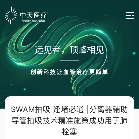
远见者，顶峰相见
创新科技让血管治疗更简单
SWAM抽吸 逢堵必通 |分离器辅助
导管抽吸技术精准施策成功用于肺
栓塞