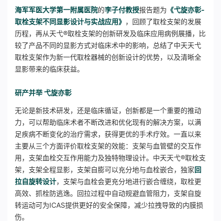
海军军医大学第一附属医院
的
李子付教授
报告题为
《弋旋亦彰-
取栓支架不同显影设计与实战应用》
，回顾了取栓支架的发展
历程，再从天弋®取栓支架的创新研发及临床应用病例展播，比
较了产品不同的显影方式对临床术中的影响，总结了中天天弋
取栓支架作为新一代取栓器械的创新设计的优势，以及清晰全
显影带来的临床获益。
研产并举
弋旋亦彰
无论是新技术研发，还是临床循证，创新都是一个重要的推动
力，可以帮助临床术者不断改进和优化现有的解决方案，以满
足疾病不断变化的治疗需求，获得更优的手术疗效。一直以来
主要从三个方面评价取栓支架的效能：支架与血管壁的交互作
用，支架血栓交互作用能力及独特物理设计。中天天弋®取栓支
架，支架全程显影，支架自膨可以充分地与血栓嵌合，独家
回
拉自旋转设计
，支架与血栓会更充分地进行嵌合缠绕，取栓更
高效、抓栓防逃逸。回拉过程中自动规避血管阻力，支架自旋
转运动可为ICAS提供更好的安全保障，减少拉拽导致的内膜损
伤。