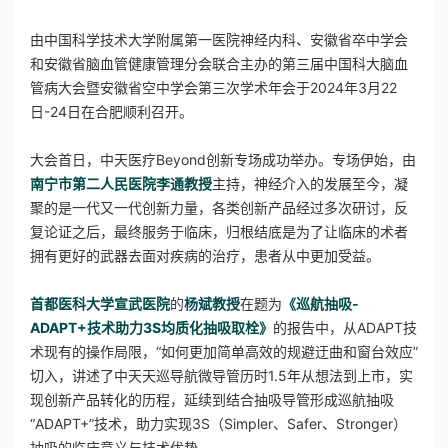
由中国科学技术大学附属第一医院神经内科、安徽省卒中学会
和安徽省脑血管健康管理分会联合主办的第三届中国科大脑血
管病大会暨安徽省空中学会第三次学术年会于2024年3月22
日-24日在合肥顺利召开。
大会首日，中天医疗Beyond创新专场成功举办。专场伊始，由
南宁市第二人民医院李通教授
主持，神经介入的发展至今，凝
聚的是一代又一代创新力量，各类创新产品经过多次研讨，反
复论证之后，最终服务于临床，归根结底是为了让临床的术者
拥有更好的武器去面对疾病的治疗，患者从中更加受益。
首都医科大学宣武医院
的
杨斌教授
在题为
《巡航抽吸-
ADAPT+技术助力3S均质化抽吸取栓》
的报告中，从ADAPT技
术现有的操作局限，“如何更加简单高效的规避迂曲和窗台效应”
切入，讲述了中天天巡导航微导管历时1.5年从想法到上市，实
现创新产品转化的历程，延续到结合抽吸导管形成巡航抽吸
“ADAPT+”技术，助力实现3S（Simpler、Safer、Stronger）
抽吸的临床意义与技术优势。